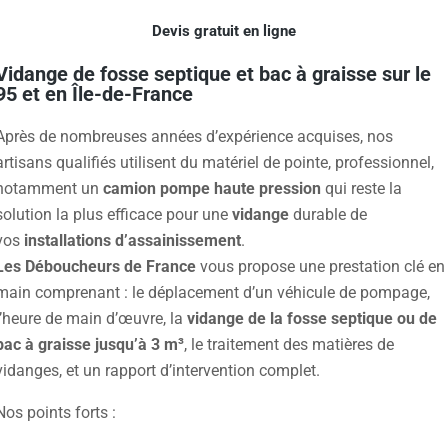
Devis gratuit en ligne
Vidange de fosse septique et bac à graisse sur le
95 et en Île-de-France
Après de nombreuses années d’expérience acquises, nos
artisans qualifiés utilisent du matériel de pointe, professionnel,
notamment un
camion pompe haute pression
qui reste la
solution la plus efficace pour une
vidange
durable de
vos
installations d’assainissement
.
Les Déboucheurs de France
vous propose une prestation clé en
main comprenant : le déplacement d’un véhicule de pompage,
l’heure de main d’œuvre, la
vidange de la fosse septique ou de
bac à graisse jusqu’à 3 m³
, le traitement des matières de
vidanges, et un rapport d’intervention complet.
Nos points forts :