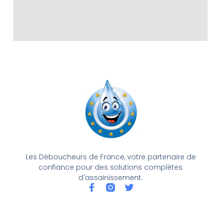
mêm
e de 
18h30 
à 
19h30
Le 
techni
cien a 
débou
ché la 
colon
ne 
des 
Les Déboucheurs de France, votre partenaire de
confiance pour des solutions complètes
eaux 
d'assainissement.
usées 
qui 
était 
bien 