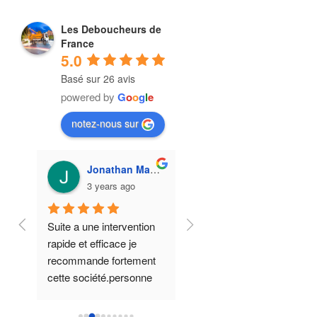
Les Deboucheurs de
France
5.0
Basé sur 26 avis
powered by
G
o
o
g
l
e
notez-nous sur
ZOT
Jonathan Mansour
Francoise Esteve
3 years ago
3 years ago
Suite a une intervention 
Enfin  !! une entreprise 
 
rapide et efficace je 
HONNETE avec une 
recommande fortement 
efficacité formidable  qui 
cette société.personne 
respecte tous ses 
S 
de confiance sérieux et 
engagements   rapidité 
ponctuel tarif ultra 
d'intervention travail  et 