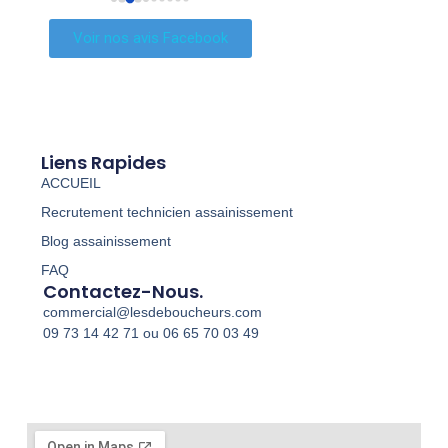
competitif.societe au top
prix . Merci
même 
Voir nos avis Facebook
uché 
Liens Rapides
ACCUEIL
ès 
Recrutement technicien assainissement
que.
Blog assainissement
FAQ
Contactez-Nous.
commercial@lesdeboucheurs.com
09 73 14 42 71 ou 06 65 70 03 49