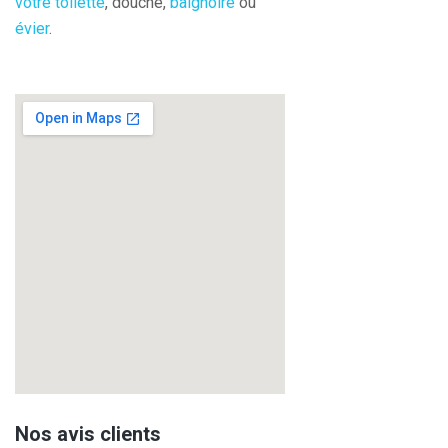
votre toilette
, douche,
baignoire
ou
évier
.
Nos avis clients