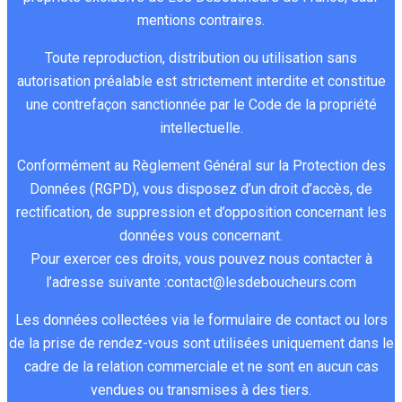
m
r
b
n
o
s
’
r
mentions contraires.
a
t
l
s
n 
a
i
é 
Toute reproduction, distribution ou utilisation sans
n
e
e  
.  
c
t
n
l
autorisation préalable est strictement interdite et constitue
d
m
q
B
o
i
t
'
une contrefaçon sanctionnée par le Code de la propriété
a
e
u
o
n
o
e
h
t
n
i 
n 
s
n 
r
e
intellectuelle.
é
t 
r
c
e
l
v
u
Conformément au Règlement Général sur la Protection des
e 
c
e
o
i
à 
e
r
Données (RGPD), vous disposez d’un droit d’accès, de
L
e
s
n
l
o
n
e 
rectification, de suppression et d’opposition concernant les
E
t
p
t
s 
ù 
t
t
S 
t
e
a
c
l
i
a
données vous concernant.
D
e 
c
c
o
e
o
r
Pour exercer ces droits, vous pouvez nous contacter à
E
s
t
t
n
u
n 
d
l’adresse suivante :
contact@lesdeboucheurs.com
B
o
e 
c
r
q
i
Les données collectées via le formulaire de contact ou lors
O
c
t
e
s 
u
v
U
i
o
r
c
i 
e 
de la prise de rendez-vous sont utilisées uniquement dans le
C
é
u
n
o
p
à 
cadre de la relation commerciale et ne sont en aucun cas
H
t
s 
a
n
o
l
vendues ou transmises à des tiers.