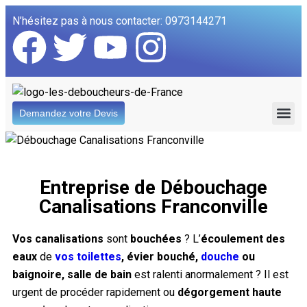
N’hésitez pas à nous contacter: 0973144271
Demandez votre Devis
QUI SOMME
Entreprise de Débouchage
Canalisations Franconville​
Vos canalisations
sont
bouchées
? L’
écoulement des
eaux
de
vos toilettes
, évier bouché,
douche
ou
baignoire, salle de bain
est ralenti anormalement ? Il est
urgent de procéder rapidement ou
dégorgement haute