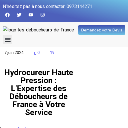
N’hésitez pas à nous contacter: 0973144271
Demandez votre Devis
7 juin 2024
0
19
QUI SOMMES NOUS
Hydrocureur Haute
Pression :
L'Expertise des
Déboucheurs de
France à Votre
Service