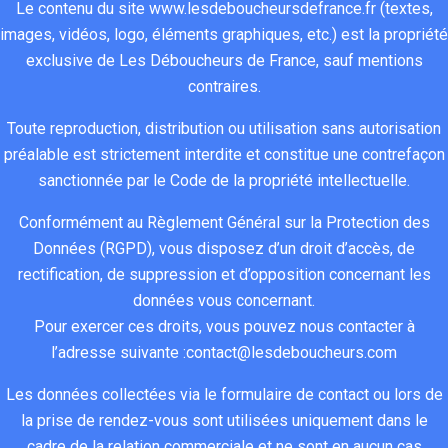
Le contenu du site www.lesdeboucheursdefrance.fr (textes,
c
m
i
h
e 
images, vidéos, logo, éléments graphiques, etc.) est la propriété
h
e 
g
e
j
exclusive de Les Déboucheurs de France, sauf mentions
é 
d
n
u
'
contraires.
l
e 
é 
r 
a
a 
c
, 
d
i 
Toute reproduction, distribution ou utilisation sans autorisation
c
a
p
e 
r
préalable est strictement interdite et constitue une contrefaçon
o
n
e
F
e
sanctionnée par le Code de la propriété intellectuelle.
l
a
r
r
ç
o
l
s
a
u
Conformément au Règlement Général sur la Protection des
n
i
o
n
. 
Données (RGPD), vous disposez d’un droit d’accès, de
n
s
n
c
D
rectification, de suppression et d’opposition concernant les
e 
a
n
e
è
données vous concernant.
d
t
e
. 
s 
Pour exercer ces droits, vous pouvez nous contacter à
e
i
s 
L
l
s 
o
t
e 
e 
l’adresse suivante :
contact@lesdeboucheurs.com
e
n 
r
t
p
Les données collectées via le formulaire de contact ou lors de
a
r
è
e
r
la prise de rendez-vous sont utilisées uniquement dans le
u
e
s 
c
e
cadre de la relation commerciale et ne sont en aucun cas